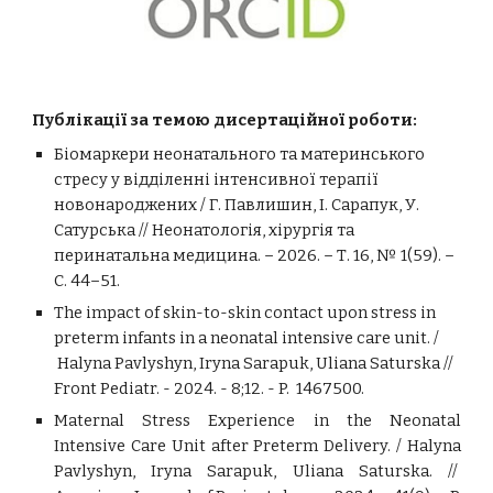
Публікації за темою дисертаційної роботи:
Біомаркери неонатального та материнського
стресу у відділенні інтенсивної терапії
новонароджених / Г. Павлишин, І. Сарапук, У.
Сатурська // Неонатологія, хірургія та
перинатальна медицина. – 2026. – Т. 16, № 1(59). –
С. 44–51.
The impact of skin-to-skin contact upon stress in
preterm infants in a neonatal intensive care unit. /
Нalyna Pavlyshyn, Iryna Sarapuk, Uliana Saturska
//
Front Pediatr. - 2024. - 8;12. - P. 1467500.
Maternal Stress Experience in the Neonatal
Intensive Care Unit after Preterm Delivery. / Нalyna
Pavlyshyn, Iryna Sarapuk, Uliana Saturska. //