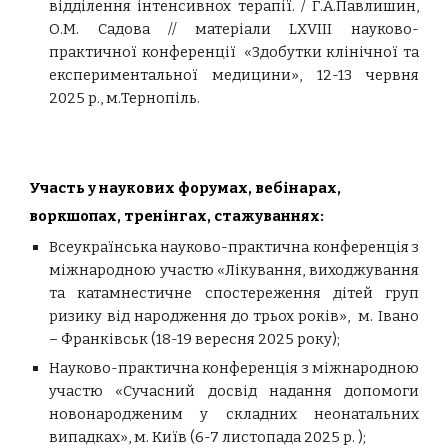
відділення інтенсивнох терапії. / Г.А.Павлишин,
О.М. Садова // матеріали LXVІІІ науково-
практичної конференції «Здобутки клінічної та
експериментальної медицини», 12-13 червня
2025 р., м.Тернопіль.
Участь у наукових форумах, вебінарах,
воркшопах, тренінгах, стажуваннях:
Всеукраїнська науково-практична конференція з
міжнародною участю «Лікування, виходжування
та катамнестичне спостереження дітей груп
ризику від народження до трьох років»,
м. Івано
– Франківськ (
18-19 вересня 2025 року);
Науково-практична конференція з міжнародною
участю
«
Сучасний досвід надання допомоги
новонародженим у складних неонатальних
випадках
»,
м. Київ (
6-7 листопада 2025 р. );