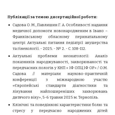
Публікації за темою дисертаційної роботи:
Садова О. М., Павлишин Г. А.
Особливості надання
медичної допомоги новонародженим в Івано –
Франківському обласному перинатальному
центрі Актуальні питання педіатрії акушерства
та гінекології. - 2025. - № 2. - С. 108-112.
Актуальні проблеми неонатології: Аналіз
показників народжуваності, захворюваності та
передчасних пологів у КНП « ІФ ОПЦ ІФ ОР» / О.М.
Садова // матеріали науково-практичній
конференції з міжнародною участю
«Європейські стандарти діагностики та
лікування найпоширеніших захворювань
дитячого віку», 5-6 травня 2025 м. Тернопіль.
Клінічні та поведінкові характеристики болю та
стресу у передчасно народжених дітей