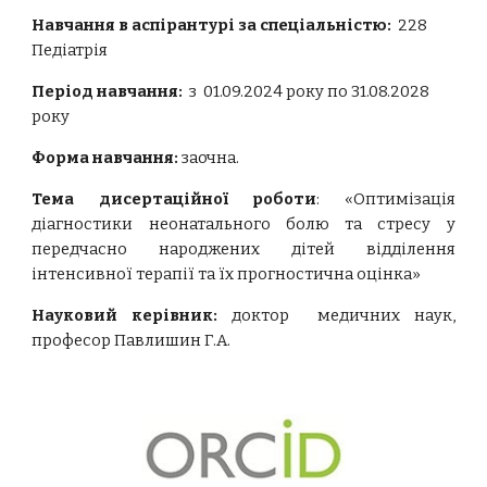
Навчання в аспірантурі за спеціальністю:
228
Педіатрія
Період навчання:
з
01.09.2024 року по 31.08.2028
року
Форма навчання:
заочна
.
Тема дисертаційної роботи
:
«
Оптимізація
діагностики неонатального болю та стресу у
передчасно народжених дітей відділення
інтенсивної терапії та їх прогностична оцінка
»
Науковий керівник:
доктор медичних наук,
професор Павлишин Г.А.