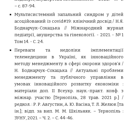
– с. 87-94.
Мультисистемний запальний синдром у дітей
асоційований із covid#19: клінічний досвід / Н.Я.
Боднарчук-Сохацька // Міжнародний журнал
педіатрії, акушерства та гінекології. - 2021. - №1
Том 14. - С. 24.
Переваги та недоліки імплементації
телемедецини в Україні, як інноваційного
методу менеджменту в сфері охорони здоров’я /
Н. Боднарчук-Сохацька // Актуальні проблеми
менеджменту та публічного управління в
умовах інноваційного розвитку економіки :
матеріали доп. ІІ Всеукр. наук.-практ. конф. з
міжнар. участю [Тернопіль, 28 трав. 2021 р.] /
редкол. : Р. Р. Августин, А. Ю. Васіна, Т. Л. Желюк [та
ін.]; відп. за вип. М. М. Шкільняк. – Тернопіль :
ЗУНУ, 2021. – Ч. 2. – С. 44-46.