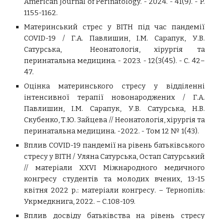
American Journal of Perinatology. - 2024. - 41(9). - P.
1155-1162.
Материнський стрес у ВІТН під час пандемії
COVID-19 /
Г.А. Павлишин, І.М. Сарапук, У.В.
Сатурська,
Неонатологія, хірургія та
перинатальна медицина. - 2023. - 12(3(45). - С. 42–
47.
Оцінка материнського стресу у відділенні
інтенсивної терапії но
вонароджених / Г.А.
Павлишин, І.М. Сарапук, У.В. Сатурська, Н.В.
Скубенко, Т.Ю. Зайцева // Неонатологія, хірургія та
перинатальна медицина. -2022. - Том 12 № 1(43).
Вплив COVID-19 пандемії на рівень батьківського
стресу у ВІТН / Уляна Сатурська, Остап Сатурський
// матеріали XXVІ Міжнародного медичного
конгресу студентів та молодих вчених, 13-15
квітня 2022 р.: матеріали конгресу. – Тернопіль:
Укрмедкнига, 2022. – С.108-109.
Вплив досвіду батьківства на рівень стресу