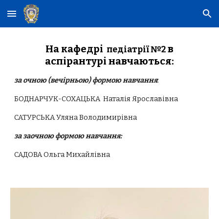
Skip to main content
Skip to navigation
На кафедрі
в
педіатрії №2
аспірантурі навчаються:
за очною (вечірньою) формою навчання
:
БОДНАРЧУК-СОХАЦЬКА Наталія Ярославівна
САТУРСЬКА Уляна Володимирівна
за заочною формою навчання:
САДОВА Ольга Михайлівна