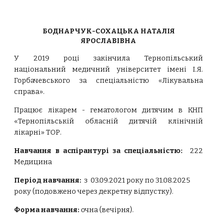
БОДНАРЧУК-СОХАЦЬКА НАТАЛІЯ
ЯРОСЛАВІВНА
У 2019 році закінчила Тернопільський
національний медичний університет імені І.Я.
Горбачевського за спеціальністю «Лікувальна
справа».
Працює лікарем - гематологом дитячим в КНП
«Тернопільській обласній дитячій клінічній
лікарні» ТОР.
Навчання в аспірантурі за спеціальністю:
222
Медицина
Період навчання:
з 03.09.202
1
року по 31.08.202
5
року (подовжено через д
е
кретн
у
відпустк
у
)
.
Форма навчання:
очна (
вечірня
).