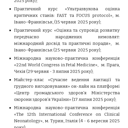
202
5
року)
;
Практичний курс «Ультразвукова оцінка
критичних станів: FAST та FOCUS protocol»,
м.
Івано-Франківськ,
(15 червня
202
5
року)
;
Практичний курс
«Оцінка та супровід розвитку
передчасно народжених немовлят:
міжнародний досвід та практичні поради»,
м.
Івано-Франківськ
(25 червня 2025 року)
;
Міжнародна науково-практична конференція
«22nd World Congress in Fetal Medicine»,
м. Прага,
Чехія
(29 червня - 3 липня 2025 року);
Майстер-клас «Сучасне ведення лактації та
грудного вигодовування» он-лайн на платформі
«Центр громадського здоров'я Мiнiстерства
охорони здоров'я України» (
17 липня 2025 року
);
Міжнародна науково-практична конференція
«The 12th International Conference on Clinical
Neonatology», м. Турин, Італія (4 - 6 вересня 2025
року).