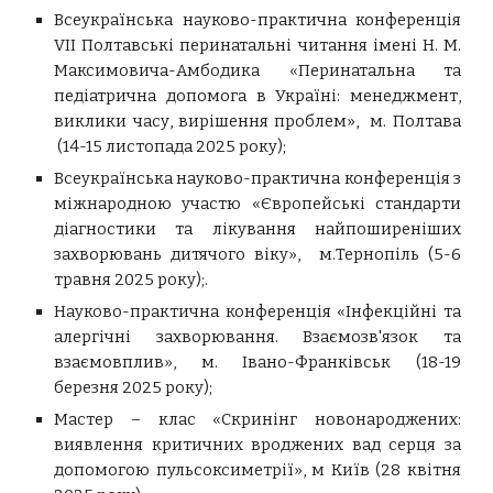
Всеукраїнська науково-практична конференція
VІІ Полтавські перинатальні читання імені Н. М.
Максимовича-Амбодика «Перинатальна та
педіатрична допомога в Україні: менеджмент,
виклики часу, вирішення проблем»,
м. Полтава
(14-15 листопада 2025 року);
Всеукраїнська науко
во-практична конференція з
міжнародною участю
«
Європейські стандарти
діагностики та лікування найпоширеніших
захворювань дитячого віку»
,
м.Тернопіль (5-6
травня 2025 року);.
Науково-практична конференція «Інфекційні та
алергічні захворювання. Взаємозв'язок та
взаємовплив», м.
Івано-Франківськ
(18-19
березня 2025 року);
Мастер – клас «Скринінг новонароджених:
виявлення критичних вроджених вад серця за
допомогою пульсоксиметрії»
, м К
иїв
(2
8 квітня