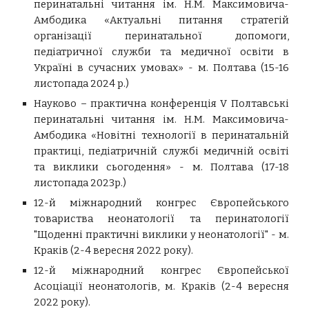
перинатальні читання ім. Н.М. Максимовича-
Амбодика «Актуальні питання стратегій
організації перинатальної допомоги,
педіатричної служби та медичної освіти в
Україні в сучасних умовах» -
м. Полтава (
15-16
листопада 2024 р.)
Науково – практична конференція V Полтавські
перинатальні читання ім. Н.М. Максимовича-
Амбодика «Новітні технології в перинатальній
практиці, педіатричній службі медичній освіті
та виклики сьогодення» - м. Полтава (17-18
листопада 2023р.)
12-й міжнародний конгрес Європейського
товариства неонатології та перинатології
"Щоденні практичні виклики у неонатології" - м.
Краків (2-4 вересня 2022 року).
12-й міжнародний конгрес Європейської
Асоціації неонатологів, м. Краків
(
2-4 вересня
2022 року).