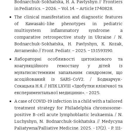
Bodnarchuk-Sokhatska, H. A. Pavlyshyn // Frontiers
in Pediatrics. – 2026. – Vol. 14. – Article 1740828.
The clinical manifestation and diagnostic features
of Kawasaki-like phenotypes in pediatric
multisystem inflammatory syndrome: a
comparative retrospective study in Ukraine / N.
Bodnarchuk-Sokhatska, H. Pavlyshyn, K. Kozak,
Avramenko // Front. Pediatr. – 2025. − 13:1593190.
Лабораторні особливості цитокінового та
коагуляційного гемостазу у дітей із
мультисистемним запальним синдромом, що
асоційований із SARS-CoV2. / Боднарчук-
Сохацька Н.Я. // НПК LXVІІІ «Здобутки клінічної та
експериментальної медицини». - 2025.
A case of COVID-19 infection in a child with a tailored
treatment strategy for Philadelphia chromosome-
positive B-cell acute lymphoblastic leukaemia. / N.
Luchyshyn, N. Bodnarchuk-Sokhatska // Medycyna
Paliatywna/Palliative Medicine. 2025. - 17(2). - P. 111-