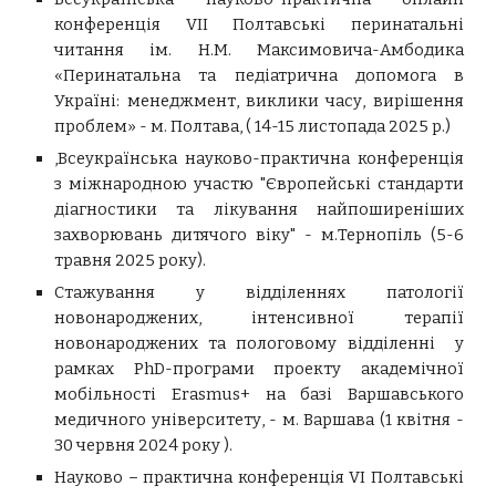
конференція VІІ Полтавські перинатальні
читання ім. Н.М. Максимовича-Амбодика
«Перинатальна та педіатрична допомога в
Україні: менеджмент, виклики часу, вирішення
проблем» - м. Полтава, ( 14-15 листопада 2025 р.)
,
Всеукраїнська науко
во-практична конференція
з міжнародною участю "Європейські стандарти
діагностики та лікування найпоширеніших
захворювань дитячого віку" - м.Тернопіль (
5-6
травня 2025 року).
С
тажування у відділеннях патології
новонароджених, інтенсивної терапії
новонароджених та пологовому відділенні у
рамках PhD-програми проекту академічної
мобільності Erasmus+ на базі Варшавського
медичного університету, - м. Варшава (1 квітня -
30 червня 2024 року ).
Науково – практична конференція VІ Полтавські