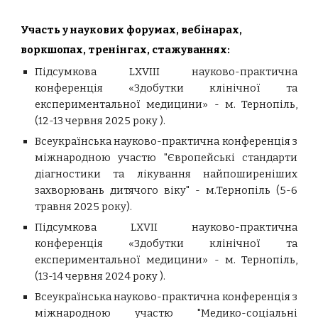
Участь у наукових форумах, вебінарах,
воркшопах, тренінгах, стажуваннях:
Підсумкова LXVІІІ
науко
во-практична
конференція «Здобутки клінічної та
експериментальної медицини» - м. Тернопіль,
(12-13 червня 2025 року ).
Всеукраїнська науко
во-практична конференція з
міжнародною участю "Європейські стандарти
діагностики та лікування найпоширеніших
захворювань дитячого віку
" - м.Тернопіль (5-6
травня 2025 року).
Підсумкова LXVІІ
науко
во-практич
на
конференція «Здобутки клінічної та
експериментальної медицини» - м. Тернопіль,
(13-14 червня 2024 року ).
Всеукраїнська
науко
во-практична конференція з
міжнародною участю "Медико-соціальні