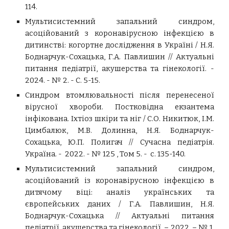
114.
Мультисистемний запальний синдром,
асоційований з коронавірусною інфекцією в
дитинстві: когортне дослідження в Україні / Н.Я.
Боднарчук-Сохацька, Г.А. Павлишин // Актуальні
питання педіатрії, акушерства та гінекології. -
2024. - № 2. - С. 5-15.
Синдром втомлювальності після перенесеної
вірусної хвороби. Постковідна екзантема
інфікована. Іхтіоз шкіри та ніг / C.О. Никитюк, І.М.
Цимбалюк, М.В. Долинна, Н.Я. Боднарчук-
Сохацька, Ю.П. Полигач // Сучасна педіатрія.
Україна. - 2022. - № 125 , Том 5. - с. 135-140.
Мультисистемний запальний синдром,
асоційований із коронавірусною інфекцією в
дитячому віці: аналіз українських та
європейських даних / Г.А. Павлишин, Н.Я.
Боднарчук-Сохацька // Актуальні питання
педіатрії, акушерства та гінекології. – 2022. – № 1.