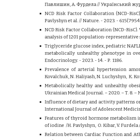
Павлишин, А. Фурдела // Український журна
NCD Risk Factor Collaboration (NCD-RisC)
Pavlyshyn et al. //
Nature. - 2023. - 615(7954)
NCD Risk Factor Collaboration (NCD-RisC).
analysis of 1201 population-representative 
Triglyceride glucose index, pediatric NAFLD
metabolically unhealthy phenotype in over
Endocrinology. - 2023. - 14. - P. 1186.
Prevalence of arterial hypertension amon
Kovalchuk, N. Haliyash,
N
.
Luchyshyn
,
K. Ko
Metabolically healthy and unhealthy obes
Ukrainian Medical Journal. – 2020. – Т. 8. – 
Influence of dietary and activity patterns 
International Journal of Adolescent Medici
Features of thyroid hormone metabolism i
of iodine
/
H. Pavlyshyn,
О. Kibar, V. Furdela
Relation between Cardiac Function and A