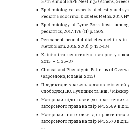
57th Annual ESPE Meeting» (Athens, Greece)
Epidemiological aspects of obesity and sy
Pediatr Endocrinol Diabetes Metab. 2017. №2
Epidemiology of Lyme Borreliosis among R
pediatrics, 2017. 176 (11) p. 1505.
Permanent neonatal diabetes mellitus in y
Metabolism. 2016. 22(3). p. 132-134.
Клінічні та фенотипічні патерни у школ
2015. – С. 35–37
Clinical and Phenotypic Patterns of Overw
(Барселона, Іспанія, 2015)
Предиктори уражень органів-мішеней у пі
Слободян,Н.Ю. Лучишин та інші / Міжнарод
Матеріали підготовки до практичних за
авторського права на твір №55569 від 11
Матеріали підготовки до практичних зан
авторського права на твір №55570 від 11.