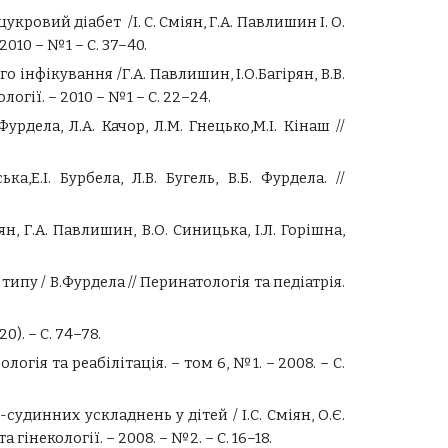
ровий діабет /І. С. Сміян, Г.А. Павлишин І. О.
2010 – №1 – С. 37–40.
інфікування /Г.А. Павлишин, І.О.Багірян, В.В.
логії. – 2010 – №1 – С. 22–24.
рдела, Л.А. Качор, Л.М. Гнецько,М.І. Кінаш //
,Е.І. Бурбела, Л.В. Бугель, В.Б. Фурдела. //
ян,
Г.А.
Павлишин,
В.О.
Синицька,
І.Л.
Горішна,
пу / В.Фурдела // Перинатологія та педіатрія.
0). – С. 74–78.
логія та реабілітація. – том 6, №1. – 2008. – С.
динних ускладнень у дітей / І.С. Сміян, О.Є.
гінекології. – 2008. – №2. – С. 16–18.