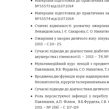
Матеріали підготовки до практичних зан
№55573 від 11.07.2014
Матеріали підготовки до практичних зан
№55574 від 11.07.2014
Статеві відмінності розвитку ожиріння 
Левандовська, І. Є. Сахарова, С. О. Никитюк
Ожиріння у хворих дитячого віку: лікувати
2013. – С.20– 25.
Сучасні підходи до діагностики діабетично
акушерства і гінекологіїї. – 2013. – Т4, №2
Мультимедійний курс лекцій з предмет
Павлишин, В.Б. Фурдела, С.О. Никитюк, Т.
Вроджена дисфункція кори надниркових зал
Неонатологія, хірургія та перинатальна меди
Сучасні підходи до діагностики дитячого 
Роль персистуючої інфекції у перебігу 
Павлишин, А.П. Філюк, В.Б.Фурдела, С.В. 
2011. – № 2(8). – С. 117–119