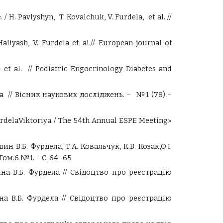
. /
H. Pavlyshyn, T. Kovalchuk, V. Furdela,
et al. //
iyash, V. Furdela et al.// European journal of
 et al. // Pediatric Engocrinology Diabetes and
а // Вісник наукових досліджень. – №1 (78) –
urdelaViktoriya / The 54th Annual ESPE Meeting»
В.Б. Фурдела, Т.А. Ковальчук, К.В. Козак,О.І.
Том.6 №1. – С. 64–65
на В.Б. Фурдела // Свідоцтво про реєстрацію
шна В.Б. Фурдела // Свідоцтво про реєстрацію