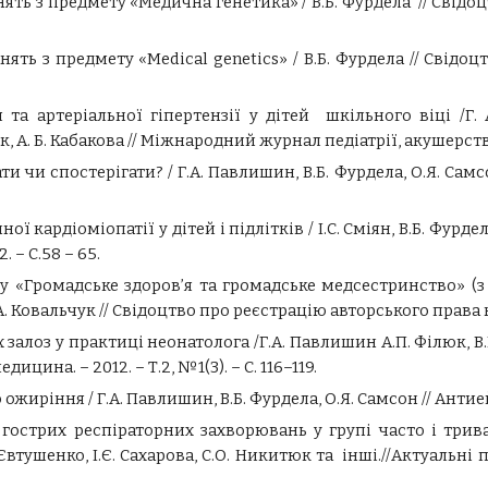
ять з предмету «Медична генетика» / В.Б. Фурдела // Свідоц
ять з предмету «Medical genetics» / В.Б. Фурдела // Свідоц
та артеріальної гіпертензії у дітей шкільного віці /Г. А
, А. Б. Кабакова //
Міжнародний журнал педіатрії, акушерства
 чи спостерігати? / Г.А. Павлишин, В.Б. Фурдела, О.Я. Самсон
ї кардіоміопатії у дітей і підлітків / І.С. Сміян, В.Б. Фурд
. – С.58 – 65.
у «Громадське здоров’я та громадське медсестринство» (з
А. Ковальчук // Свідоцтво про реєстрацію авторського права н
оз у практиці неонатолога /Г.А. Павлишин А.П. Філюк, В.Б. Фу
цина. – 2012. – Т.2, №1(3). – С. 116–119.
ожиріння / Г.А. Павлишин, В.Б. Фурдела, О.Я. Самсон // Антие
гострих респіраторних захворювань у групі часто і трива
Євтушенко, І.Є. Сахарова, С.О. Никитюк та інші.//Актуальні п