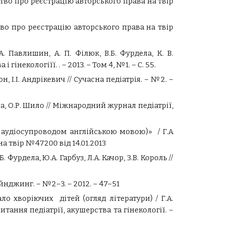
тво про реєстрацію авторського права на твір
тво про реєстрацію авторського права на твір
. Павлишин, А. П. Філюк, В.Б. Фурдела, К. В.
 і г
і
некологіїї.
. – 2013. – Том 4, №1. – С. 55.
, І.І. Андрікевич // Сучасна педіатрія. – №2. –
ела, О.Р. Шило // Міжнародний журнал педіатрії,
 аудіосупроводом англійською мовою)» / Г.А
а твір №47200 від 14.01.2013
рдела, Ю.А. Гарбуз, Л.А. Качор, З.В. Король //
йнджинг. – №2–3. – 2012. – 47–51
ло хворіючих дітей (огляд літератури) / Г.А.
итання педіатрії, акушерства та гінекології. –