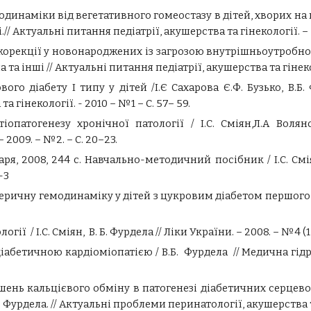
наміки від вегетативного гомеостазу в дітей, хворих на цук
ші.// Актуальні питання педіатрії, акушерства та гінекології. – 
корекції у новонароджених із загрозою внутрішньоутробного 
 та інші // Актуальні питання педіатрії, акушерства та гінеко
о діабету І типу у дітей /І.Є Cахарова Є.Ф. Бузько, В.Б. Фу
 гінекології. - 2010 – №1 – С. 57– 59.
атогенезу хронічної патології / І.С. Сміян,Л.А Волянська
 2009. – №2. – С. 20–23.
ря, 2008, 244 с. Навчально-методичний посібник /
І.С.
Смі
-3
ричну гемодинаміку у дітей з цукровим діабетом першого ти
 / І.С. Сміян, В. Б. Фурдела // Ліки Укра­їни. – 2008. – №4 (12
діабе­тичною кардіоміопатією /
В.Б.
Фурдела // Медична гідро
ень кальцієвого обміну в патогенезі діабетичних серцево-су
 Фурдела. // Актуальні проблеми перинатології, аку­шерства та 