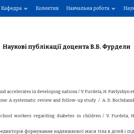
Кафедра
Колектив
Навчальна робота
Наук
ip to main content
Skip to navigat
Наукові публікації доцента
В.Б.
Фурдели
d accelerates in developing nations / V. Furdela, H. Pavlyshyn et al
ome: A systematic review and follow-up study /
A
.
D
.
Bochdansk
chool workers regarding diabetes in children / V.
Furdela,
H
икторів формування надлишкової маси тіла в дітей і підлітк