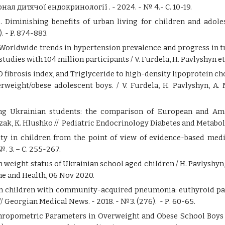
л дитячої ендокринології . - 2024. - № 4.- С. 10-19.
. Diminishing benefits of urban living for children and ado
. - P. 874-883.
 Worldwide trends in hypertension prevalence and progress in t
studies with 104 million participants
/ V. Furdela, H. Pavlyshyn et 
 fibrosis index, and Triglyceride to high-density lipoprotein ch
weight/obese adolescent boys. / V. Furdela, H. Pavlyshyn, A. M
g Ukrainian students: the comparison of European and Ameri
zak, K. Hlushkо // Pediatric Endocrinology Diabetes and Metabolism
ity in children from the point of view of evidence-based med
№. 3. – С. 255-267.
on weight status of Ukrainian school aged children /
H. Pavlyshyn
ne and Health, 06 Nov 2020.
n children with community-acquired pneumonia: euthyroid pat
 // Georgian Medical News. - 2018. - №3. (276). - Р. 60-65.
thropometric Parameters in Overweight and Obese School Boys