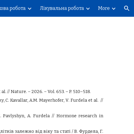
ова робота
Лікувальна робота
More
ion
. // Nature. – 2026. – Vol. 653. – P. 510–518.
y, C
.
Kavallar, A.M
.
Mayerhofer, V
.
Furdela et al
. //
.
Pavlyshyn,
A.
Furdela
// Hormone research in
ів залежно від віку та статі / В. Фурдела, Г.