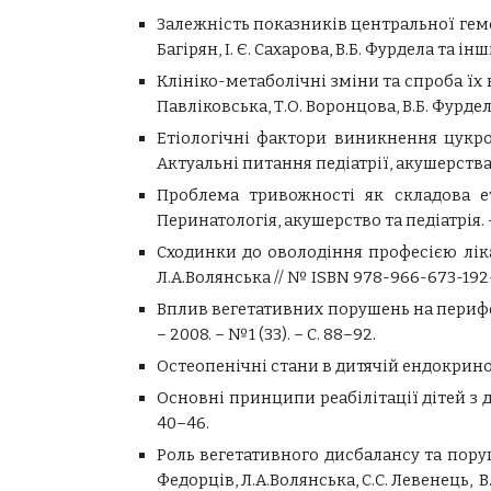
Залежність показників центральної гемоди
Багірян, І. Є. Сахарова, В.Б. Фурдела та ін
Клініко-метаболічні зміни та спроба їх 
Павліковська, Т.О. Воронцова, В.Б. Фурдела
Етіологічні фактори виникнення цукровог
Актуальні питання педіатрії, акушерства та
Проблема тривожності як складова етіоп
Перинатологія, акушерство та педіатрія. –
Сходинки до оволодіння професією ліка
Л.А.
Волянська // № ISBN 978-966-673-192
Вплив вегетативних порушень на пери­фе­
– 2008. – №1 (33). – С. 88–92.
Остеопенічні стани в дитячій ендокринології
Основні принципи реабілітації дітей з 
40–46.
Роль вегетативного дисбалансу та поруш
Федорців, Л.А.Волянська, С.С. Левенець, В.