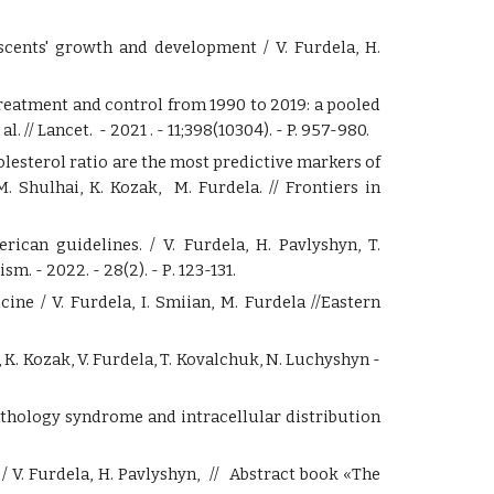
lescents' growth and development
/ V. Furdela, H.
reatment and control from 1990 to 2019: a pooled
al. //
Lancet. - 2021 . - 11;398(10304). - P. 957-980.
olesterol ratio are the most predictive markers of
. Shulhai, K. Kozak, M. Furdela. // Frontiers in
can guidelines. / V. Furdela, H. Pavlyshyn, T.
. - 2022. - 28(2). - Р. 123-131.
icine /
V.
Furdela,
I.
Smiian,
M.
Furdela //Eastern
,
K. Kozak, V. Furdela, T. Kovalchuk, N. Luchyshyn -
hology syndrome and intracellular distribution
 /
V. Furdela,
H. Pavlyshyn,
// Abstract book «The