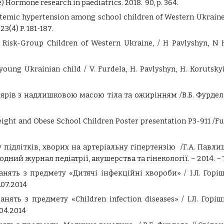
 Hormone research in paediatrics. 2018. 90, p. 364.
stemic hypertension among school children of Western Ukraine
3(4) P. 181-187.
isk-Group Children of Western Ukraine, / H Pavlyshyn, N Hal
oung Ukrainіan child / V. Furdela, H. Pavlyshyn, H. Korutskyi
ярів з надлишковою масою тіла та ожирінням /В.Б. Фурдел
eight and Obese School Children Poster presentation P3-911 /F
длітків, хворих на артеріальну гіпертензію /Г.А. Павлишин 
ний журнал педіатрії, акушерства та гінекології. – 2014. – 
нять з предмету «Дитячі інфекційні хвороби» / І.Л. Горіш
.07.2014
ять з предмету «Children infection diseases» / І.Л. Горі
04.2014